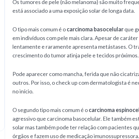
Os tumores de pele (não melanoma) são muito freque
está associado a uma exposição solar de longa data.
O tipo mais comum é o
carcinoma basocelular
que g
em indivíduos com pele mais clara. Apesar de caráte
lentamente e raramente apresenta metástases. O tra
crescimento do tumor atinja pele e tecidos próximos.
Pode aparecer como mancha, ferida que não cicatriz
outros. Por isso, o check up com dermatologista é n
no início.
O segundo tipo mais comum é o
carcinoma espinoce
agressivo que carcinoma basocelular. Ele também es
solar mas também pode ter relação com pacientes qu
órgãos e fazem uso de medicação imunossupressora