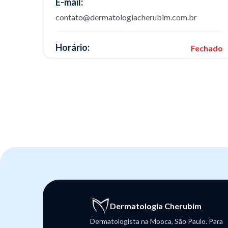
E-mail:
contato@dermatologiacherubim.com.br
Horário:
Fechado
segunda-feira
08:00–18:00
terça-feira
08:00–18:00
quarta-feira
08:00–18:00
quinta-feira
08:00–18:00
sexta-feira
08:00–18:00
sábado
Fechado
domingo
Fechado
Estacionamento
Dermatologia Cherubim
Temos estacionamento no local
Dermatologista na Mooca, São Paulo. Para