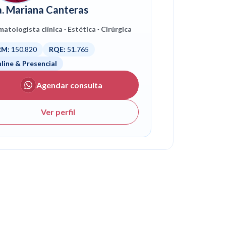
a. Mariana Canteras
atologista clínica · Estética · Cirúrgica
RM:
150.820
RQE:
51.765
nsulta
line & Presencial
Agendar consulta
do Dra. Mariana Canteras
Ver perfil