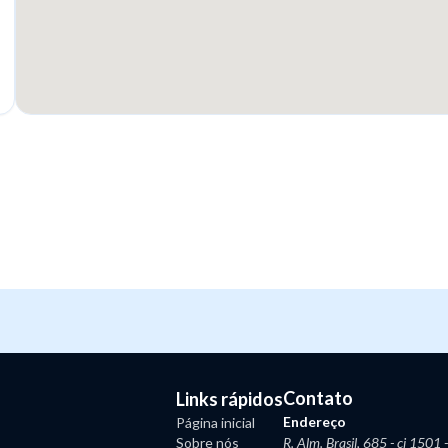
Contato
Links rápidos
Endereço
Página inicial
Sobre nós
R. Alm. Brasil, 685 - cj 1501