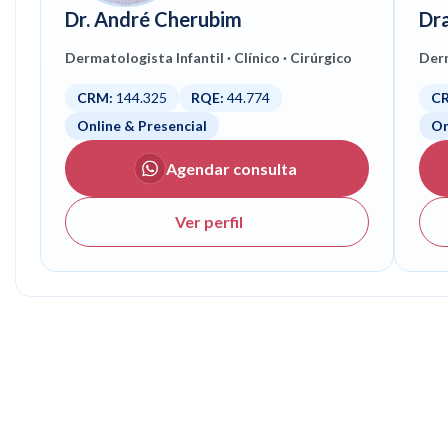
Dr. André Cherubim
Dr
Dermatologista Infantil · Clínico · Cirúrgico
Derm
CRM:
144.325
RQE:
44.774
C
Consulta
Co
Online & Presencial
On
Agendar consulta
do Dr. André Cherubim
Ver perfil